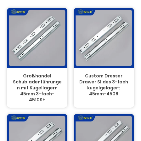
Großhandel
Custom Dresser
Schubladenführunge
Drawer Slides 3-fach
n mit Kugellagern
kugelgelagert
45mm 3-fach-
45mm-4508
4510SH