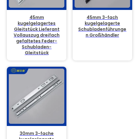
45mm
45mm 3-fach
kugelgelagertes
kugelgelagerte
Gleitstück Lieferant
Schubladenführunge
Vollauszug dreifach
n Großhändler
gefaltetes Feder-
Schubladen-
Gleitstück
30mm 3-fache