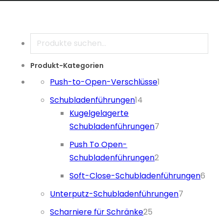
Suche
Produkt-Kategorien
1 Produkt
Push-to-Open-Verschlüsse
1
14 Produkte
Schubladenführungen
14
Kugelgelagerte
7 Produkte
Schubladenführungen
7
Push To Open-
2 Produkte
Schubladenführungen
2
6 P
Soft-Close-Schubladenführungen
6
7 Produk
Unterputz-Schubladenführungen
7
25 Produkte
Scharniere für Schränke
25