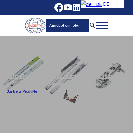
DE
Angebot einholen →
Kugelgelagerte Schubladenführungen
,
Schubladenführungen
Startseite
/
Produkte
/
Best Cabinet Drawer Slides Factory Bulk 42mm 3-Fold Ball Bearing Slide-
4208