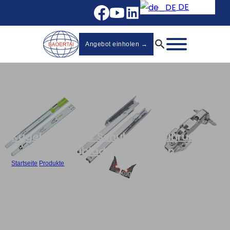
DE
Angebot einholen →
Kugelgelagerte Schubladenführungen
,
Schubladenführungen
Startseite
/
Produkte
/
Großhandel Schubladenführungen mit Kugellagern 45mm 3-fach-4510SH