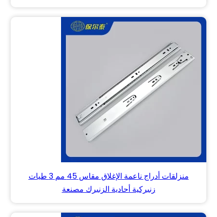
منزلقات أدراج ناعمة الإغلاق مقاس 45 مم 3 طيات
زنبركية أحادية الزنبرك مصنعة