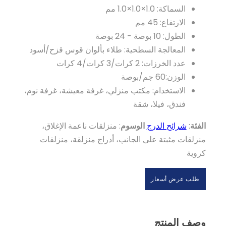
السماكة: 1.0×1.0×1.0 مم
الارتفاع: 45 مم
الطول: 10 بوصة - 24 بوصة
المعالجة السطحية: طلاء بألوان قوس قزح/أسود
عدد الخرزات: 2 كرات/3 كرات/4 كرات
الوزن:60 جم/بوصة
الاستخدام: مكتب منزلي، غرفة معيشة، غرفة نوم،
فندق، فيلا، شقة
الفئة
:
شرائح الدرج
الوسوم
: منزلقات ناعمة الإغلاق،
منزلقات مثبتة على الجانب، أدراج منزلقة، منزلقات
كروية
طلب عرض أسعار
وصف المنتج