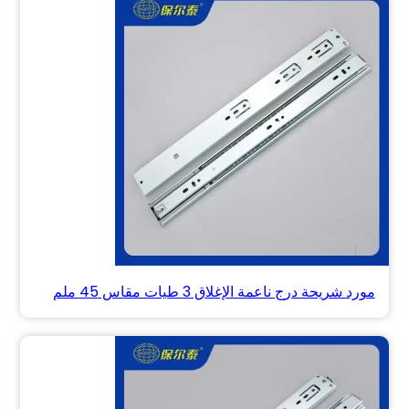
مورد شريحة درج ناعمة الإغلاق 3 طيات مقاس 45 ملم