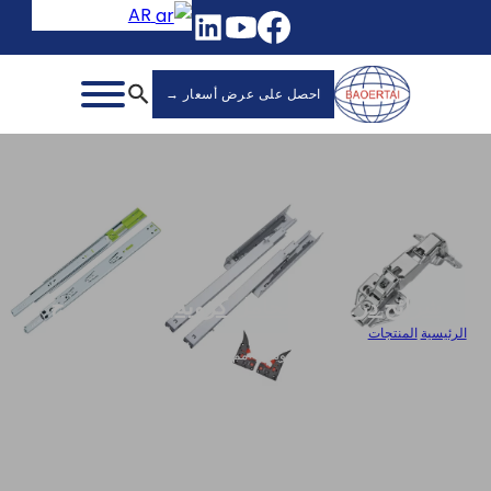
AR
احصل على عرض أسعار →
شرائح درج ذات محامل كروية
,
شرائح الدرج
الرئيسية
/
المنتجات
/
شرائح أدراج بالجملة مع محامل كروية 45 مم 3 أضعاف 4510SH-4510SH