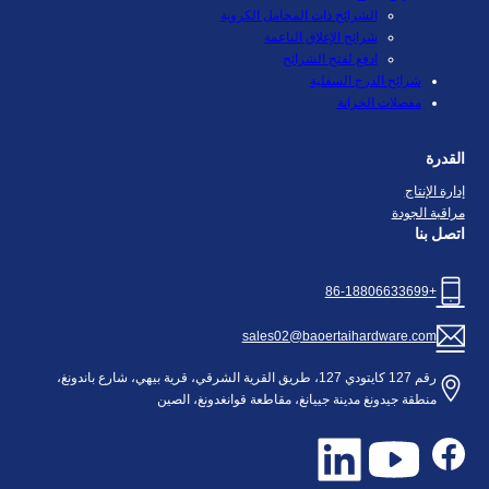
الشرائح ذات المحامل الكروية
شرائح الإغلاق الناعمة
ادفع لفتح الشرائح
شرائح الدرج السفلية
مفصلات الخزانة
القدرة
إدارة الإنتاج
مراقبة الجودة
اتصل بنا
+86-18806633699
sales02@baoertaihardware.com
رقم 127 كايتودي 127، طريق القرية الشرقي، قرية بيهي، شارع باندونغ،
منطقة جيدونغ مدينة جييانغ، مقاطعة قوانغدونغ، الصين