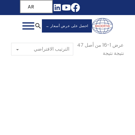
AR
احصل على عرض أسعار →
عرض 1-16 من أصل 47
نتيجة نتيجة