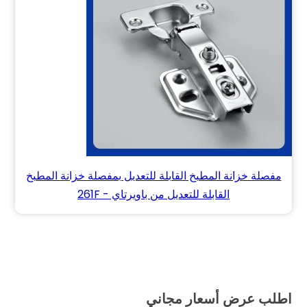
مفصلة خزانة المطبخ القابلة للتعديل بمفصلة خزانة المطبخ
القابلة للتعديل من باويرتاي - 261F
اطلب عرض أسعار مجاني