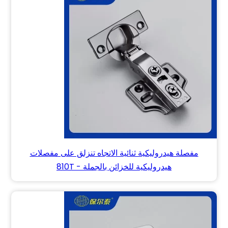
مفصلة هيدروليكية ثنائية الاتجاه تنزلق على مفصلات
هيدروليكية للخزائن بالجملة - 810T