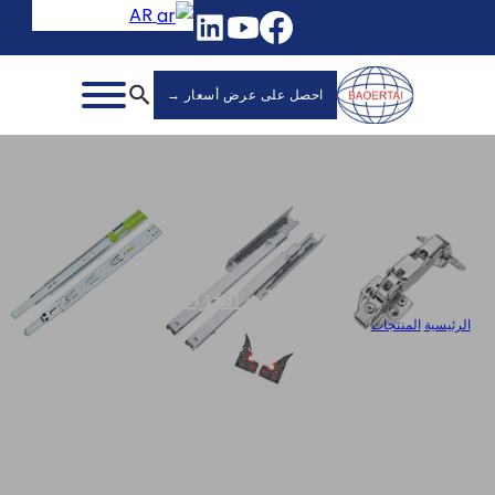
AR
احصل على عرض أسعار →
مفصلات الخزانة
الرئيسية
/
المنتجات
/
مفصلات ثلاثية الأبعاد بمشبك على مفصلات بالجملة، مفصلة هيدروليكية مع تراكب
أكبر - 822A