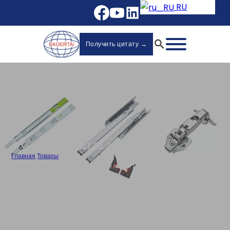
RU
Получить цитату →
Петли для шкафа
Главная
/
Товары
/
3D клип на шкафу гидравлические петли Производитель-825