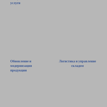
услуги
Комплексные услуги
Индивидуальные
по поставке запасных
консультационные
частей, чтобы клиенты
услуги, помогающие
могли быстро
клиентам выбрать
получить необходимые
идеальное решение.
им детали.
Обновление и
Логистика и управление
модернизация
складом
продукции
Эффективная
Услуги по обновлению
логистика и
продукции для
управление складом
поддержания
для безопасной и
новейшего уровня
своевременной
технологий и высокой
доставки продукции