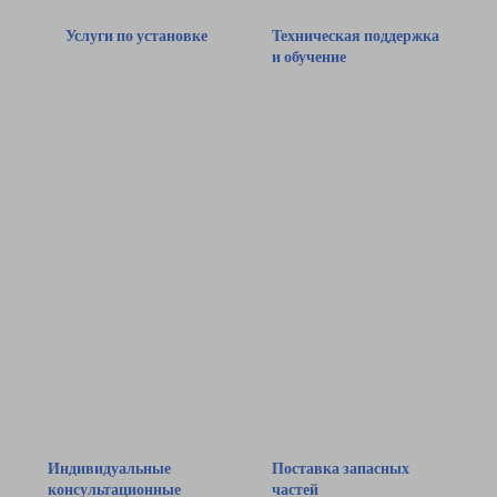
Услуги по установке
Техническая поддержка
и обучение
Профессиональная
Оказываем
команда предоставляет
техническую
услуги по установке,
поддержку и
чтобы обеспечить
проводим обучение,
правильную работу
чтобы помочь
оборудования.
клиентам эффективно
эксплуатировать наши
выдвижные ящики,
изготовленные на
заказ.
Индивидуальные
Поставка запасных
консультационные
частей