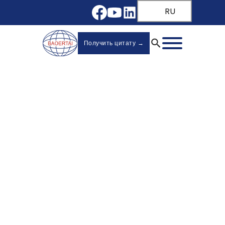
RU
Получить цитату →