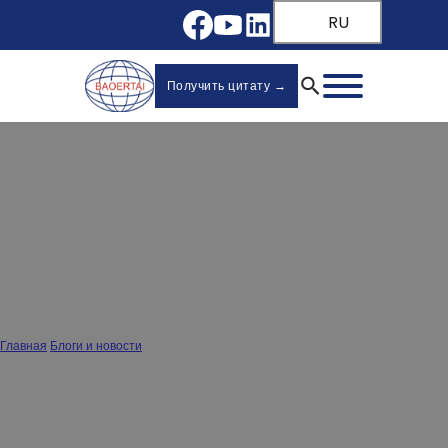
RU
Получить цитату →
Оптовая продажа направляющих для
ящиков из нержавеющей стали: Как
найти надежных производителей в
Китае
Главная
/
Блоги и новости
/
Оптовая продажа направляющих для ящиков из нержавеющей стали: Как
найти надежных производителей в Китае