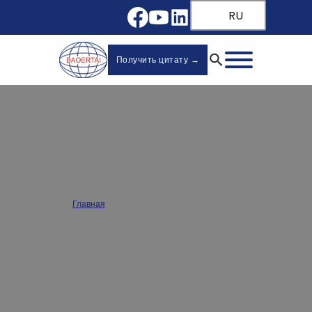
RU
Получить цитату →
Нестандартные направляющие для
ящиков и петли для шкафов
Главная
/
Пользовательское обслуживание
Найдите свои пользовательские направляющие для ящиков и петли для шкафов
в Baoertai! От пользовательских цветов логотипа до размеров и отделки, мы
поддерживаем OEM и ODM, чтобы помочь вам продвигать свой бизнес по
заводским ценам.