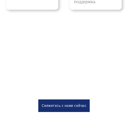
поддержка.
Профессиональная команда к вашим
услугам
У вас уже есть идеи проекта? Наша команда готова
предоставить вам инновационные решения по
изготовлению направляющих для ящиков и петель для
шкафов, используя опыт и профессиональное понимание.
Свяжитесь с нами сейчас