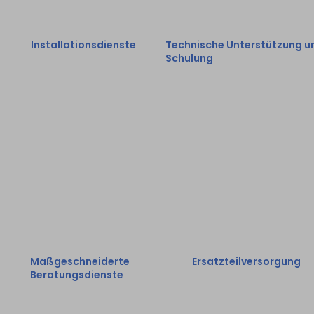
Installationsdienste
Technische Unterstützung u
Schulung
Ein professionelles
Wir bieten technische
Team sorgt für die
Unterstützung und
Installation und
Schulungen an, damit uns
den
Kunden unsere
ordnungsgemäßen
kundenspezifischen
Betrieb der
Auszugsschienen effekti
Geräte.
nutzen können.
Maßgeschneiderte
Ersatzteilversorgung
Beratungsdienste
Umfassender
Maßgeschneiderte
Ersatzteilversorgungsservi
Beratungsdienste,