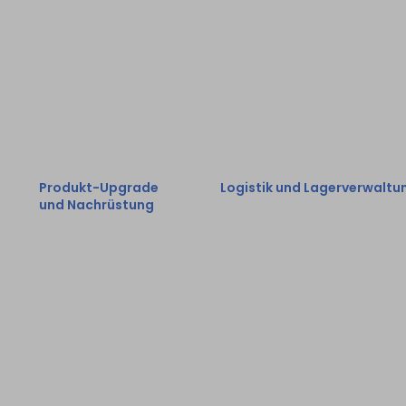
damit die Kunden schnell d
um den Kunden bei
benötigten Teile erhalte
der Auswahl der
können.
perfekten Lösung
zu helfen.
Produkt-Upgrade
Logistik und Lagerverwaltu
und Nachrüstung
Effiziente Logistik und
Produkt-Upgrade-
Lagerverwaltung, um die
Service zur
Produkte sicher und
Aufrechterhaltung
pünktlich an die Kunden z
des neuesten
liefern.
Stands der Technik
und hoher Effizienz.