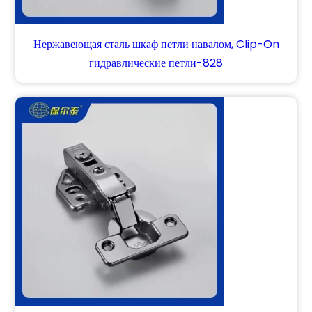
Нержавеющая сталь шкаф петли навалом, Clip-On
гидравлические петли-828