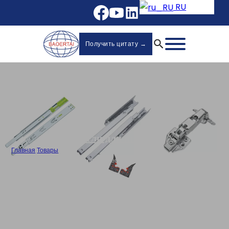
RU
Получить цитату →
Петли для шкафа
Главная
/
Товары
/
Один путь 165° клип-на гидравлические петли специальный угол
мебель петля оптовик