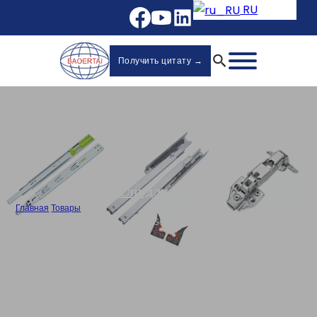
RU
Получить цитату →
Петли для шкафа
Главная
/
Товары
/
Объемные гидравлические петли Soft-Close для кухонных шкафов -
810A