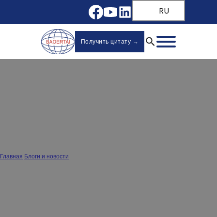
RU
Получить цитату →
Как снять ящики комода: 3 шага для
безопасного извлечения
Главная
/
Блоги и новости
/
Как снять ящики комода: 3 шага для безопасного извлечения