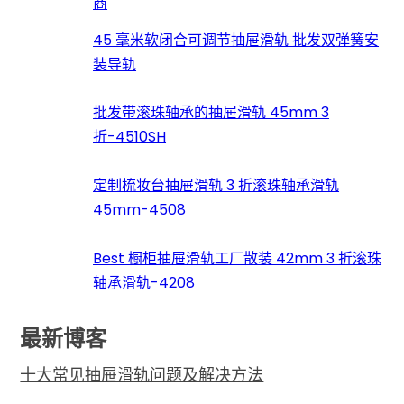
商
45 毫米软闭合可调节抽屉滑轨 批发双弹簧安
装导轨
批发带滚珠轴承的抽屉滑轨 45mm 3
折-4510SH
定制梳妆台抽屉滑轨 3 折滚珠轴承滑轨
45mm-4508
Best 橱柜抽屉滑轨工厂散装 42mm 3 折滚珠
轴承滑轨-4208
最新博客
十大常见抽屉滑轨问题及解决方法