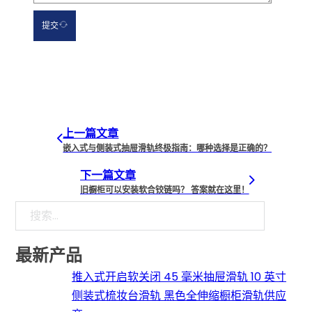
提交
上一篇文章
嵌入式与侧装式抽屉滑轨终极指南：哪种选择是正确的？
下一篇文章
旧橱柜可以安装软合铰链吗？ 答案就在这里！
搜索
最新产品
推入式开启软关闭 45 毫米抽屉滑轨 10 英寸
侧装式梳妆台滑轨 黑色全伸缩橱柜滑轨供应