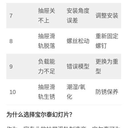
抽屉关
安装角度
7
调整安装
不上
误差
抽屉滑
重新固定
8
螺丝松动
轨脱落
螺钉
负载能
更换为重
9
错误模型
力不足
型
抽屉滑
潮湿/氧
10
防锈保养
轨生锈
化
为什么选择宝尔泰幻灯片？