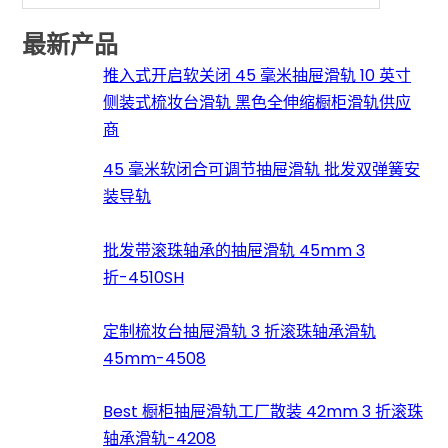
搜索
最新产品
推入式开启软关闭 45 毫米抽屉滑轨 10 英寸
侧装式梳妆台滑轨 黑色全伸缩橱柜滑轨供应
商
45 毫米软闭合可调节抽屉滑轨 批发双弹簧安
装导轨
批发带滚珠轴承的抽屉滑轨 45mm 3
折-4510SH
定制梳妆台抽屉滑轨 3 折滚珠轴承滑轨
45mm-4508
Best 橱柜抽屉滑轨工厂散装 42mm 3 折滚珠
轴承滑轨-4208