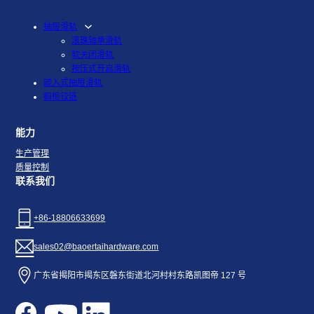
抽屉滑轨
滚珠轴承滑轨
软关闭滑轨
按压式开启滑轨
嵌入式抽屉滑轨
橱柜铰链
能力
生产管理
质量控制
联系我们
+86-18806633699
sales02@baoertaihardware.com
广东省揭阳市揭东区磐东街道北河村村东路凯图帝 127 号