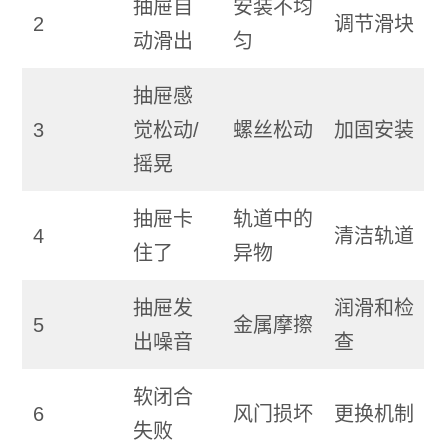
抽屉自
安装不均
2
调节滑块
动滑出
匀
抽屉感
3
觉松动/
螺丝松动
加固安装
摇晃
抽屉卡
轨道中的
4
清洁轨道
住了
异物
抽屉发
润滑和检
5
金属摩擦
出噪音
查
软闭合
6
风门损坏
更换机制
失败