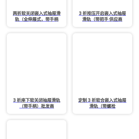
两折软关闭嵌入式抽屉滑
3 折按压开启嵌入式抽屉
轨（全伸展式，带手柄
滑轨（带把手 供应商
3 折座下软关闭抽屉滑轨
定制 3 折软合嵌入式抽屉
（带手柄）批发商
滑轨（带螺栓