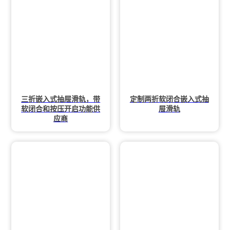
三折嵌入式抽屉滑轨，带
定制两折软闭合嵌入式抽
软闭合和按压开启功能供
屉滑轨
应商