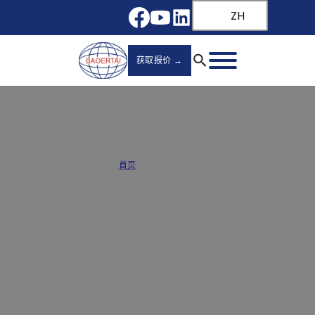
ZH
获取报价 →
定制嵌入式抽屉滑轨批发商和制造商
首页
/
嵌入式抽屉滑轨
宝尔泰是中国一家专业的嵌入式抽屉滑轨制造商，批发嵌入式抽屉滑轨，专
为高级无拉手橱柜和现代厨房系统而设计。我们的工厂拥有 30,000-
50,000 件起的灵活 MOQ、快速样品和量身定制的 OEM/ODM 支持，能够
满足全球家具品牌、橱柜制造商和家装承包商的高标准要求。每件产品都经
过耐久性和精度测试，确保性能持久。我们的价格极具竞争力，为追求优质
优价的 B2B 买家提供一站式采购。现在就联系我们，获取免费样品和批发价
目表！