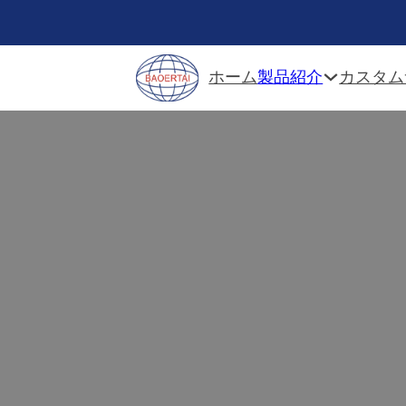
製品紹介
ホーム
カスタム
カスタムアンダー
Baoertaiは中国の専門のunderm
キャビネットリーおよび現代台所syst
設計されている卸し売りundermo
よびホームセンターの建築業
performance.Our価格は非常
ーシングを提供し、あなたの製品ライ