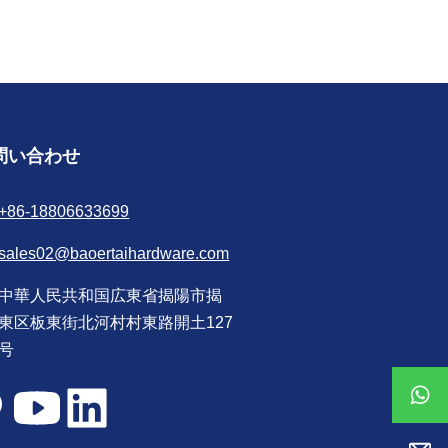
問い合わせ
+86-18806633699
sales02@baoertaihardware.com
中華人民共和国広東省揭陽市揭
東区板東街北河村村東路開土127
号