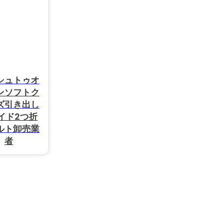
シュトゥオ
ンソフトク
ズ引き出し
イド2つ折
ルト卸売業
者