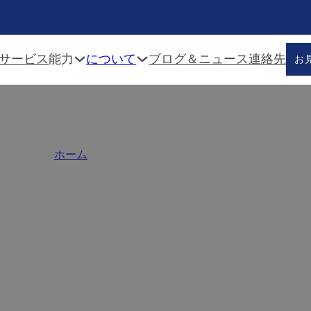
能力
について
サービス
ブログ＆ニュース
連絡先
お
マウント引き出しスライド
ホーム
/
アンダーマウント引出しスライド
ountの引出しのスライド製造業者であり、30,000-50,
em.Withの適用範囲が広いMOQ、急速な見本抽出およ
untの引出しのスライドを提供し、私達の工場は世界的
者の高い標準に合う。すべての製品は、耐久性と精度の
に競争力があり、大きなvalue.Readyでプレミアム品質を
ンをアップグレードするには？無料サンプルと卸売価