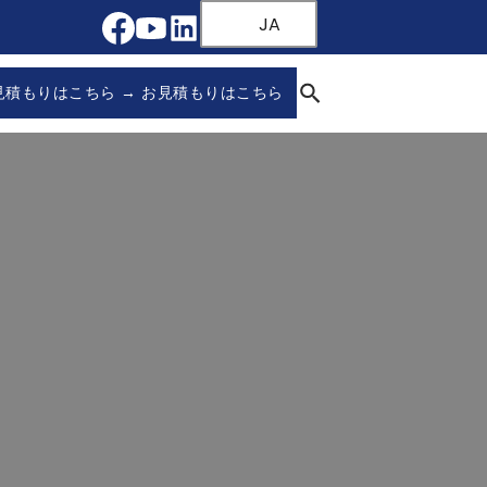
JA
見積もりはこちら → お見積もりはこちら
卸売業者＆メーカー
000 PCから始まる優れた、ハンドルのない
び合わせたOEM/ODMサポートのために
な家具ブランド、キャビネットメーカーお
ためにテストされ、長持ちする
求めるB2Bバイヤーのためのワンストップソ
格リストについては、今すぐお問い合わ