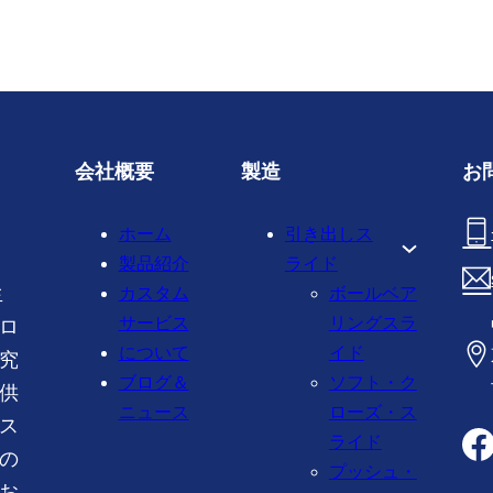
会社概要
製造
お
ホーム
引き出しス
製品紹介
ライド
生
カスタム
ボールベア
ロ
サービス
リングスラ
について
イド
究
ブログ＆
ソフト・ク
供
ニュース
ローズ・ス
ス
ライド
の
プッシュ・
お