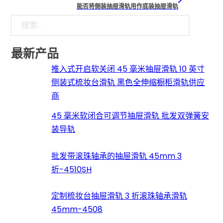
能否将侧装抽屉滑轨用作底装抽屉滑轨
搜索
最新产品
推入式开启软关闭 45 毫米抽屉滑轨 10 英寸
侧装式梳妆台滑轨 黑色全伸缩橱柜滑轨供应
商
45 毫米软闭合可调节抽屉滑轨 批发双弹簧安
装导轨
批发带滚珠轴承的抽屉滑轨 45mm 3
折-4510SH
定制梳妆台抽屉滑轨 3 折滚珠轴承滑轨
45mm-4508