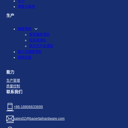
关于
博客与新闻
生产
抽屉滑轨
滚珠轴承滑轨
软关闭滑轨
按压式开启滑轨
嵌入式抽屉滑轨
橱柜铰链
能力
生产管理
质量控制
联系我们
+86-18806633699
sales02@baoertaihardware.com