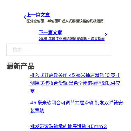
上一篇文章
区分全包覆、半包覆和嵌入式橱柜铰链的终极指南
下一篇文章
2025 年最佳亚洲品牌抽屉滑轨 - 购买指南
搜索
最新产品
推入式开启软关闭 45 毫米抽屉滑轨 10 英寸
侧装式梳妆台滑轨 黑色全伸缩橱柜滑轨供应
商
45 毫米软闭合可调节抽屉滑轨 批发双弹簧安
装导轨
批发带滚珠轴承的抽屉滑轨 45mm 3