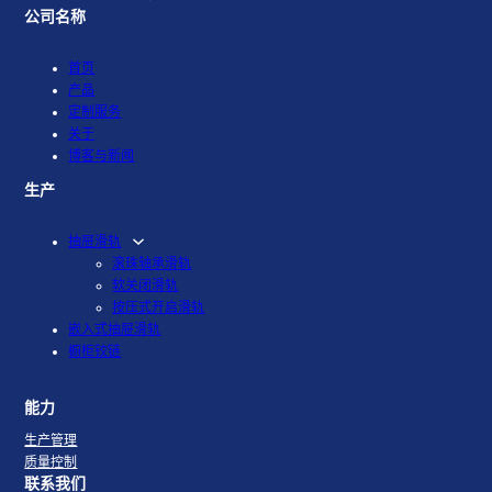
公司名称
首页
产品
定制服务
关于
博客与新闻
生产
抽屉滑轨
滚珠轴承滑轨
软关闭滑轨
按压式开启滑轨
嵌入式抽屉滑轨
橱柜铰链
能力
生产管理
质量控制
联系我们