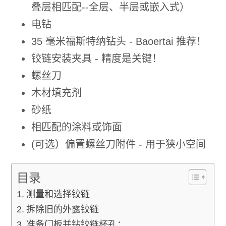
叠层相匹配--全层、半层或嵌入式）
电钻
35 毫米福斯特纳钻头 - Baoertai 推荐！
铰链安装夹具 - 精度是关键！
螺丝刀
木材填充剂
砂纸
相匹配的涂料或饰面
(可选）偏置螺丝刀附件 - 用于狭小空间
目录
测量和选择铰链
拆除旧的外露铰链
准备门板并钻铰链杯孔：