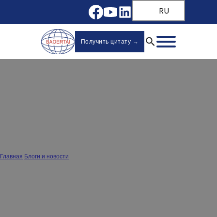
RU
Получить цитату →
Как просверлить отверстия для петель в
шкафу - пошаговое руководство
Главная
/
Блоги и новости
/
Как просверлить отверстия для петель в шкафу - пошаговое руководство