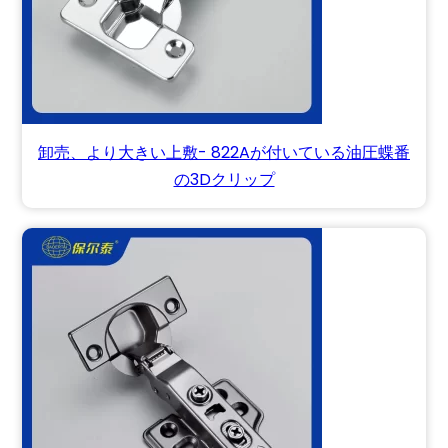
卸売、より大きい上敷- 822Aが付いている油圧蝶番
の3Dクリップ