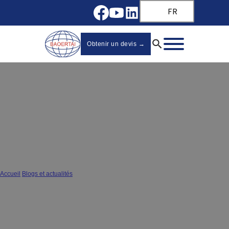
FR
Obtenir un devis →
Guide d'achat des meilleurs
glissières de tiroir de marque
asiatique en 2025
Accueil
/
Blogs et actualités
/
Guide d'achat des meilleurs glissières de tiroir de marque asiatique en 2025