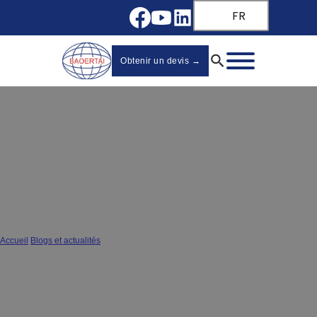
FR
Obtenir un devis →
Pourquoi choisir les fabricants
chinois de glissières de tiroir sous
plan ?
Accueil
/
Blogs et actualités
/
Pourquoi choisir les fabricants chinois de glissières de tiroir sous plan ?