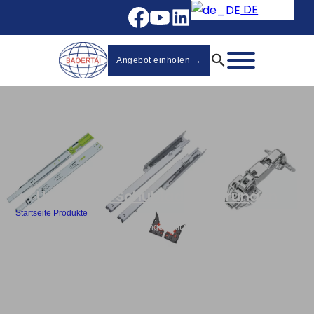
DE
Angebot einholen →
Unterputz-Schubladenführungen
Startseite
/
Produkte
/
3-Fach Unterbau-Schubladenführungen mit Griff Großhändler