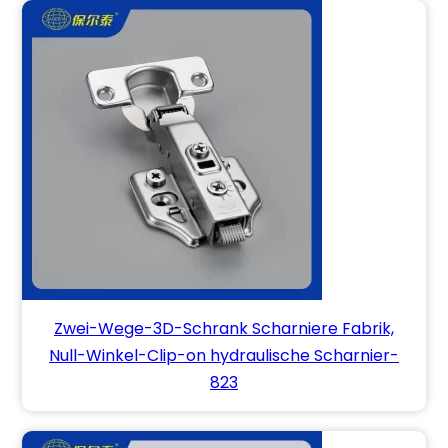
Zwei-Wege-3D-Schrank Scharniere Fabrik,
Null-Winkel-Clip-on hydraulische Scharnier-
823