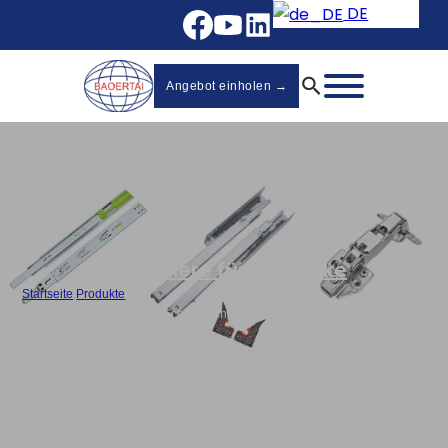
DE
Angebot einholen →
Scharniere für Schränke
Startseite
/
Produkte
/
Hydraulisches Zweiwege-Schiebescharnier für Schränke in
Großpackungen - 810T