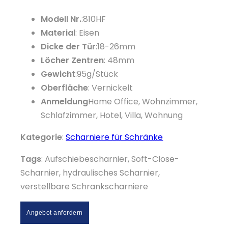
Modell Nr.
:810HF
Material
: Eisen
Dicke der Tür
:18-26mm
Löcher Zentren
: 48mm
Gewicht
:95g/Stück
Oberfläche
: Vernickelt
Anmeldung
Home Office, Wohnzimmer,
Schlafzimmer, Hotel, Villa, Wohnung
Kategorie
:
Scharniere für Schränke
Tags
: Aufschiebescharnier, Soft-Close-
Scharnier, hydraulisches Scharnier,
verstellbare Schrankscharniere
Angebot anfordern