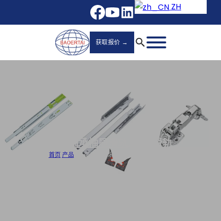
ZH
获取报价 →
滚珠轴承抽屉滑轨
,
抽屉滑轨
首页
/
产品
/
45 毫米三折滚珠轴承抽屉滑轨批发商