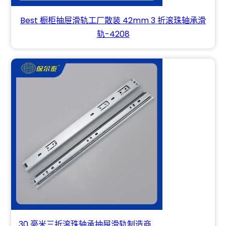
Best 橱柜抽屉滑轨工厂散装 42mm 3 折滚珠轴承滑
轨-4208
30 毫米三折滚珠轴承抽屉滑轨制造商