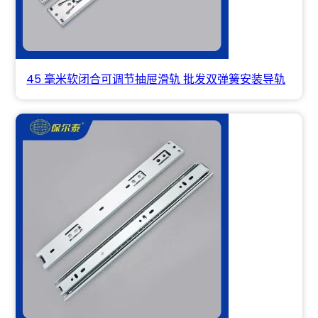
45 毫米软闭合可调节抽屉滑轨 批发双弹簧安装导轨