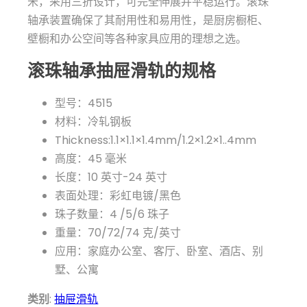
米，采用三折设计，可完全伸展并平稳运行。滚珠
轴承装置确保了其耐用性和易用性，是厨房橱柜、
壁橱和办公空间等各种家具应用的理想之选。
滚珠轴承抽屉滑轨的规格
型号：4515
材料：冷轧钢板
Thickness:1.1×1.1×1.4mm/1.2×1.2×1..4mm
高度：45 毫米
长度：10 英寸-24 英寸
表面处理：彩虹电镀/黑色
珠子数量：4 /5/6 珠子
重量：70/72/74 克/英寸
应用：家庭办公室、客厅、卧室、酒店、别
墅、公寓
类别
:
抽屉滑轨