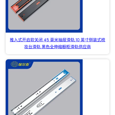
推入式开启软关闭 45 毫米抽屉滑轨 10 英寸侧装式梳
妆台滑轨 黑色全伸缩橱柜滑轨供应商