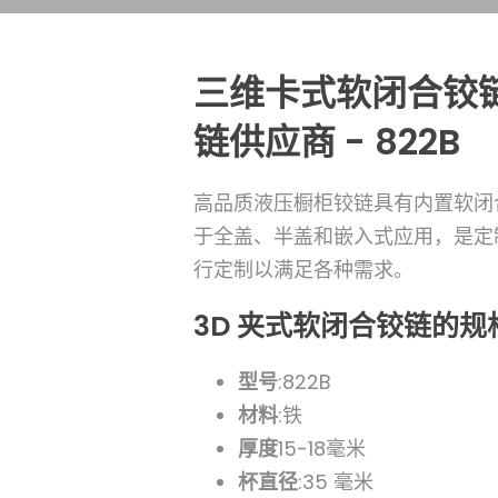
三维卡式软闭合铰链
链供应商 - 822B
高品质液压橱柜铰链具有内置软闭
于全盖、半盖和嵌入式应用，是定
行定制以满足各种需求。
3D 夹式软闭合铰链的规
型号
:822B
材料
:铁
厚度
15-18毫米
杯直径
:35 毫米