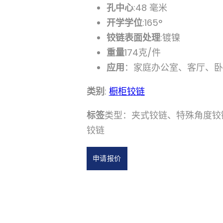
孔中心
:48 毫米
开学学位
:165°
铰链表面处理
:镀镍
重量
174克/件
应用
：家庭办公室、客厅、卧
类别
:
橱柜铰链
标签
类型：夹式铰链、特殊角度铰
铰链
申请报价