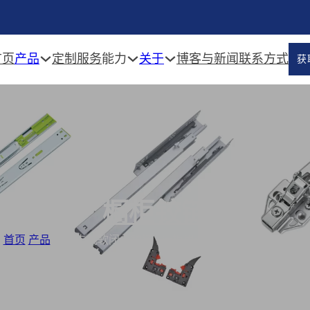
产品
能力
关于
首页
定制服务
博客与新闻
联系方式
获
橱柜铰链
首页
/
产品
/
三维卡式软闭合铰链 , 橱柜用液压铰链供应商 - 822B