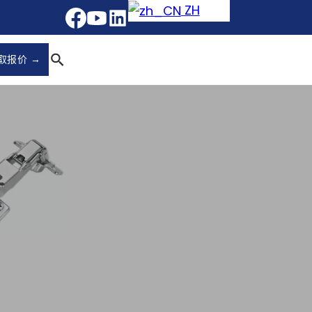
ZH
取报价 →