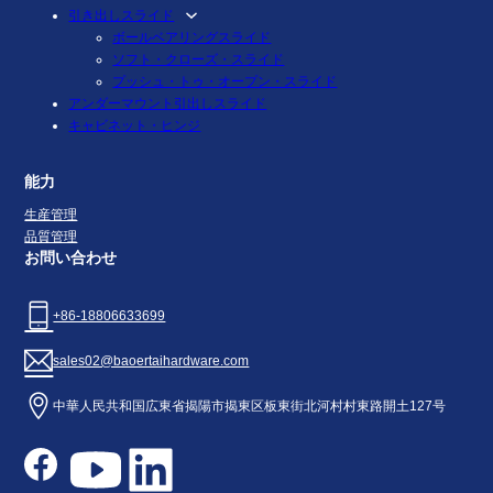
引き出しスライド
ボールベアリングスライド
ソフト・クローズ・スライド
プッシュ・トゥ・オープン・スライド
アンダーマウント引出しスライド
キャビネット・ヒンジ
能力
生産管理
品質管理
お問い合わせ
+86-18806633699
sales02@baoertaihardware.com
中華人民共和国広東省揭陽市揭東区板東街北河村村東路開土127号