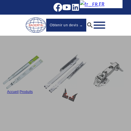
FR
Obtenir un devis →
Glissières de tiroir sous plan
Accueil
/
Produits
/
Glissières de tiroir à fermeture douce à 3 plis avec verrou