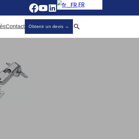
FR
tés
Contact
Obtenir un devis →
s
,
Glissières de
ing Drawer Slide