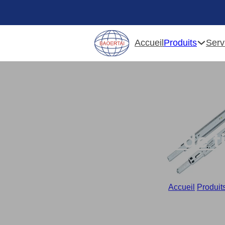
Produits
Accueil
Serv
Glissières de t
Accueil
/
Produit