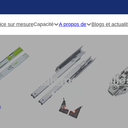
Capacité
A propos de
ice sur mesure
Blogs et actuali
iroir à roulement à bille
tiroir
s
/
45mm Ball Bearing Slide Supplier Full Extension Tri-Fold Spr