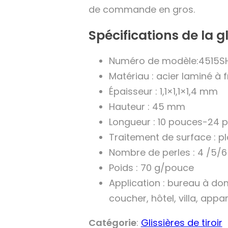
de commande en gros.
Spécifications de la gl
Numéro de modèle:4515S
Matériau : acier laminé à f
Épaisseur : 1,1×1,1×1,4 mm
Hauteur : 45 mm
Longueur : 10 pouces-24 
Traitement de surface : p
Nombre de perles : 4 /5/6
Poids : 70 g/pouce
Application : bureau à do
coucher, hôtel, villa, app
Catégorie
:
Glissières de tiroir