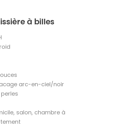
issière à billes
H
roid
pouces
lacage arc-en-ciel/noir
 perles
micile, salon, chambre à
artement