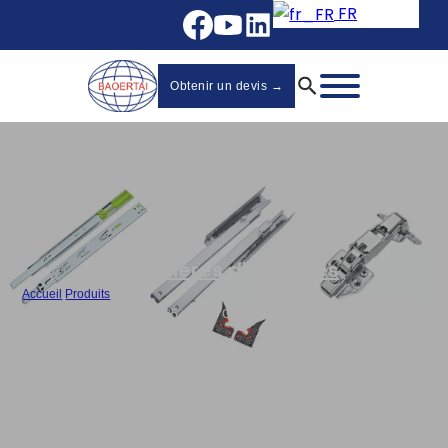
FR
Obtenir un devis →
Charnières d'armoires
Accueil
/
Produits
/
Charnière d'angle 45/90/135 degrés Charnière d'armoire à glissière
Wholesale