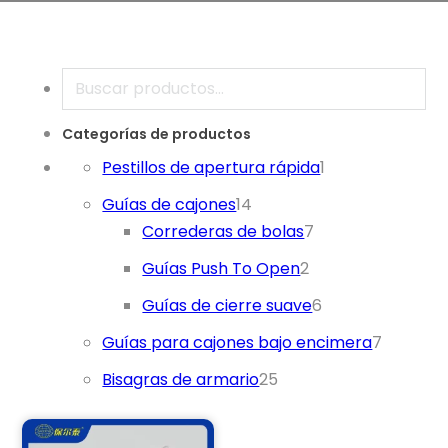
Buscar en
Categorías de productos
1 producto
Pestillos de apertura rápida
1
14 productos
Guías de cajones
14
7 productos
Correderas de bolas
7
2 productos
Guías Push To Open
2
6 productos
Guías de cierre suave
6
7 produ
Guías para cajones bajo encimera
7
25 productos
Bisagras de armario
25