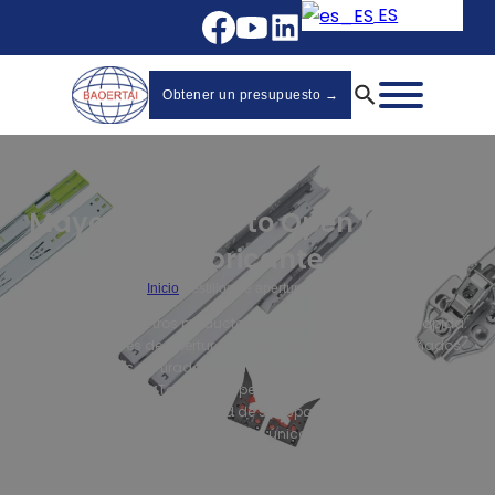
ES
Obtener un presupuesto →
Mayorista Push to Open Latches
Fabricante
Inicio
/
Pestillos de apertura rápida
Bienvenido a nuestros productos de pestillos de apertura rápida.
Nuestros cierres de apertura a presión al por mayor, diseñados
para armarios sin tiradores, son ideales para cocinas, baños y
muebles diversos. Totalmente personalizables, mejoran tanto el
estilo como la funcionalidad de su espacio, atendiendo a sus
necesidades únicas.