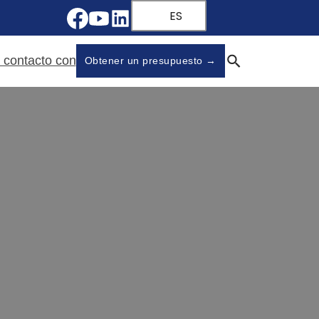
ES
 contacto con
Obtener un presupuesto →
icas: Baoertai Hardware
oertai Hardware