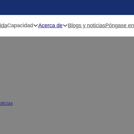
Capacidad
Acerca de
ida
Blogs y noticias
Póngase en
 cajones de marcas asiát
oticias
/
Las mejores guías para cajones de marcas asiáticas: Ba