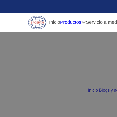
Productos
Inicio
Servicio a med
Las mejores guías para
Inicio
/
Blogs y n