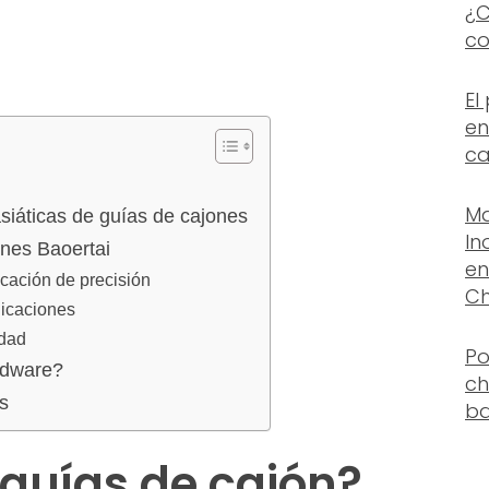
¿C
co
El
en
ca
Ma
siáticas de guías de cajones
In
ones Baoertai
en
icación de precisión
Ch
licaciones
idad
Po
rdware?
ch
s
ba
 guías de cajón?