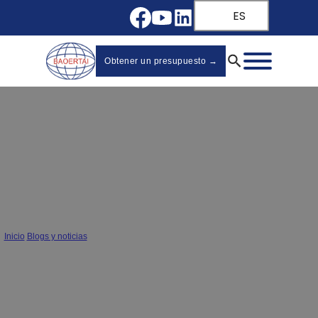
ES
Obtener un presupuesto →
¿Cómo reparar guías de cajón con
rodamientos de bolas?
Inicio
/
Blogs y noticias
/
¿Cómo reparar guías de cajón con rodamientos de bolas?