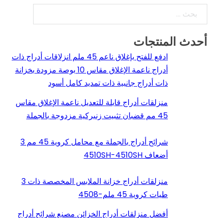
بحث
أحدث المنتجات
ادفع للفتح بإغلاق ناعم 45 ملم انزلاقات أدراج ذات
أدراج ناعمة الإغلاق مقاس 10 بوصة مزودة بخزانة
ذات أدراج جانبية ذات تمديد كامل أسود
منزلقات أدراج قابلة للتعديل ناعمة الإغلاق مقاس
45 مم قضبان تثبيت زنبركية مزدوجة بالجملة
شرائح أدراج بالجملة مع محامل كروية 45 مم 3
أضعاف 4510SH-4510SH
منزلقات أدراج خزانة الملابس المخصصة ذات 3
طيات كروية 45 ملم-4508
أفضل منزلقات أدراج الخزائن مصنع شرائح أدراج